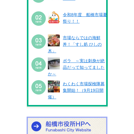
令和8年度 船橋市場夏
祭り！！
市場ならではの海鮮
丼！「すし処 ひしの
木」
ボラ ～実は刺身が絶
品だって知ってました
か～
わくわく市場探検隊募
集開始！（9月19日開
催）