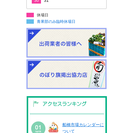
30
31
休場日
青果部のみ臨時休場日
船橋市場カレンダーに
ついて