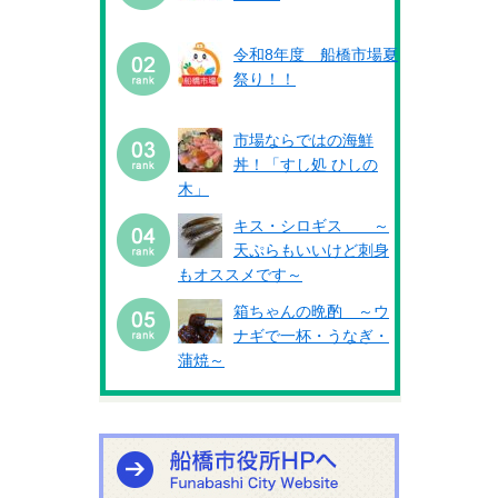
令和8年度 船橋市場夏
祭り！！
市場ならではの海鮮
丼！「すし処 ひしの
木」
キス・シロギス ～
天ぷらもいいけど刺身
もオススメです～
箱ちゃんの晩酌 ～ウ
ナギで一杯・うなぎ・
蒲焼～