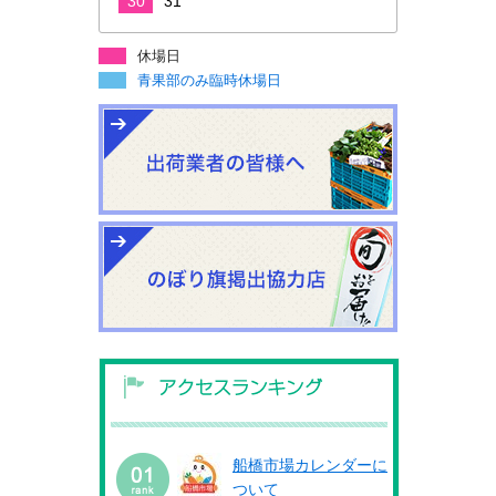
30
31
休場日
青果部のみ臨時休場日
船橋市場カレンダーに
ついて