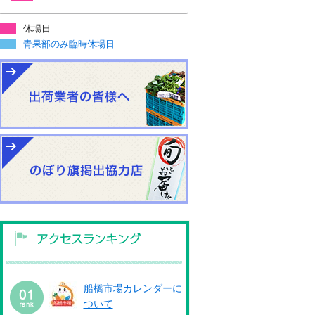
休場日
青果部のみ臨時休場日
船橋市場カレンダーに
ついて