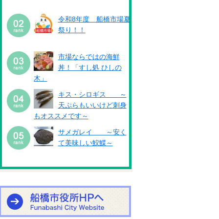
令和8年度 船橋市場夏
祭り！！
市場ならではの海鮮
丼！「すし処 ひしの
木」
キス・シロギス ～
天ぷらもいいけど刺身
もオススメです～
サメガレイ ～安く
て美味しい鮫鰈～