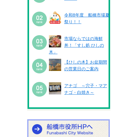
令和8年度 船橋市場夏
祭り！！
市場ならではの海鮮
丼！「すし処 ひしの
木」
【ひしの木】お盆期間
の営業日のご案内
アナゴ ～穴子・マア
ナゴ・白焼き～