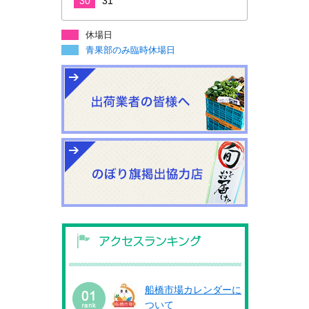
30
31
休場日
青果部のみ臨時休場日
船橋市場カレンダーに
ついて