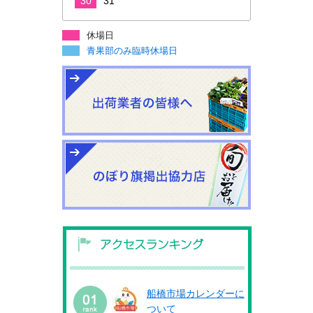
30
31
休場日
青果部のみ臨時休場日
船橋市場カレンダーに
ついて