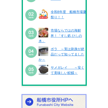
令和8年度 船橋市場夏
祭り！！
市場ならではの海鮮
丼！「すし処 ひしの
木」
ボラ ～実は刺身が絶
品だって知ってました
か～
サメガレイ ～安く
て美味しい鮫鰈～