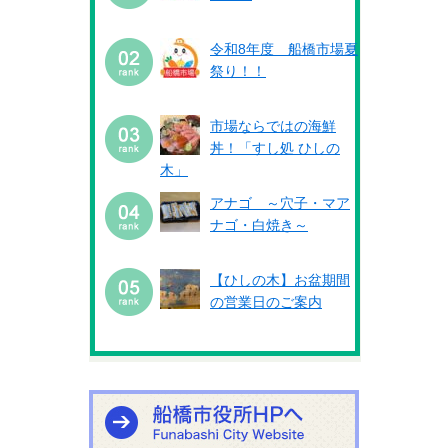
令和8年度 船橋市場夏
祭り！！
市場ならではの海鮮
丼！「すし処 ひしの
木」
アナゴ ～穴子・マア
ナゴ・白焼き～
【ひしの木】お盆期間
の営業日のご案内