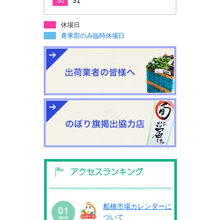
30
31
休場日
青果部のみ臨時休場日
船橋市場カレンダーに
ついて