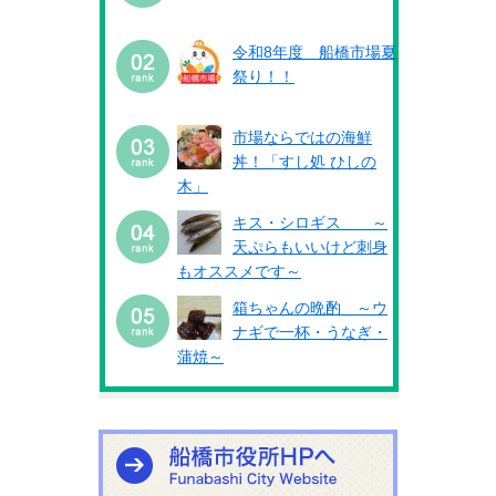
令和8年度 船橋市場夏
祭り！！
市場ならではの海鮮
丼！「すし処 ひしの
木」
キス・シロギス ～
天ぷらもいいけど刺身
もオススメです～
箱ちゃんの晩酌 ～ウ
ナギで一杯・うなぎ・
蒲焼～