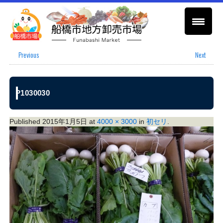
Previous
Next
P1030030
Published
2015年1月5日
at
4000 × 3000
in
初セリ
.