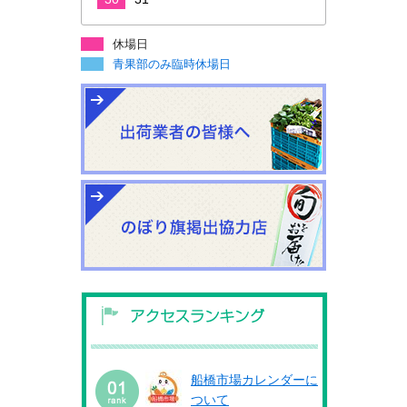
休場日
青果部のみ臨時休場日
船橋市場カレンダーに
ついて