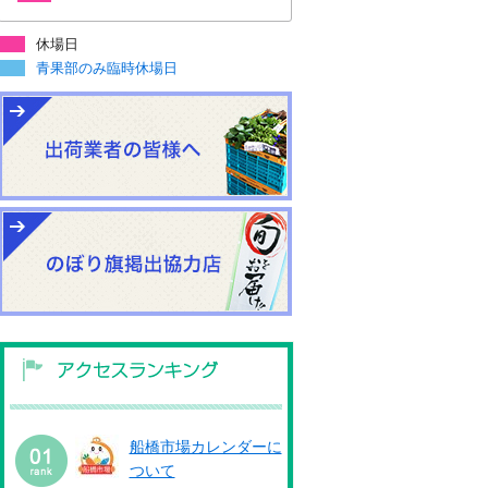
休場日
青果部のみ臨時休場日
船橋市場カレンダーに
ついて