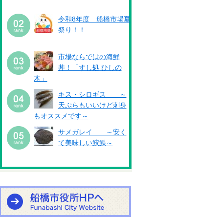
令和8年度 船橋市場夏
祭り！！
市場ならではの海鮮
丼！「すし処 ひしの
木」
キス・シロギス ～
天ぷらもいいけど刺身
もオススメです～
サメガレイ ～安く
て美味しい鮫鰈～