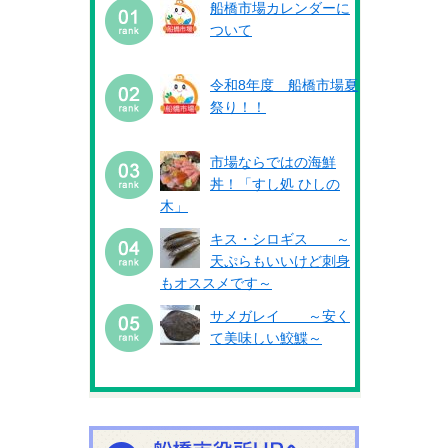
船橋市場カレンダーに
ついて
令和8年度 船橋市場夏
祭り！！
市場ならではの海鮮
丼！「すし処 ひしの
木」
キス・シロギス ～
天ぷらもいいけど刺身
もオススメです～
サメガレイ ～安く
て美味しい鮫鰈～