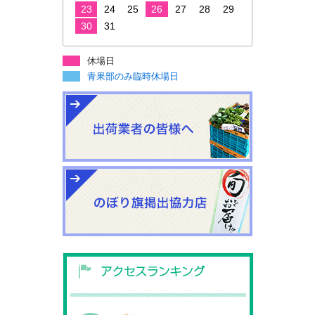
23
24
25
26
27
28
29
30
31
休場日
青果部のみ臨時休場日