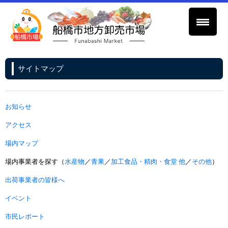
サイトマップ
お知らせ
アクセス
場内マップ
場内事業者を探す（
水産物
／
青果
／
加工食品・精肉・食堂 他
／
その他
）
出荷事業者の皆様へ
イベント
市民レポート