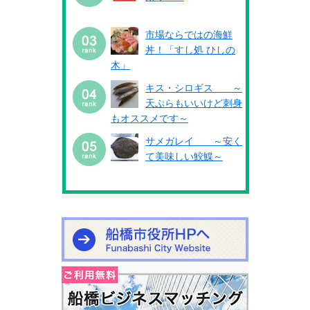
市場ならではの海鮮
丼！「すし処 ひしの
木」
キス・シロギス ～
天ぷらもいいけど刺身
もオススメです～
サメガレイ ～安く
て美味しい鮫鰈～