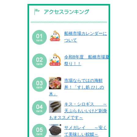
船橋市場カレンダーに
ついて
令和8年度 船橋市場夏
祭り！！
市場ならではの海鮮
丼！「すし処 ひしの
木」
キス・シロギス ～
天ぷらもいいけど刺身
もオススメです～
サメガレイ ～安く
て美味しい鮫鰈～