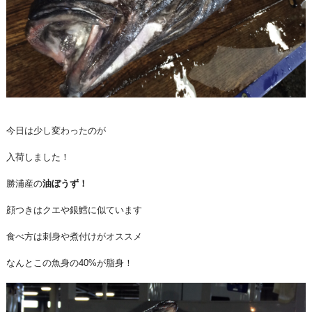
今日は少し変わったのが
入荷しました！
勝浦産の
油ぼうず！
顔つきはクエや銀鱈に似ています
食べ方は刺身や煮付けがオススメ
なんとこの魚身の40%が脂身！