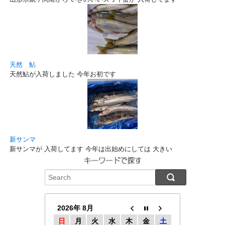
天然 鮎
天然鮎が入荷しました 今年お初です
新サンマ
新サンマが 入荷してます 今年は出始めにしては 大きい
2026年 8月
日
月
火
水
木
金
土