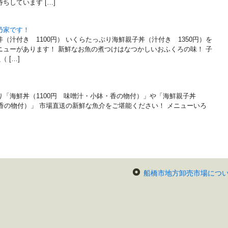
ちしています […]
乃家です！
（汁付き 1100円） いくらたっぷり海鮮親子丼（汁付き 1350円）を
ニューがあります！ 新鮮なお魚の煮つけはなつかしいおふくろの味！ 子
 […]
り「海鮮丼（1100円 味噌汁・小鉢・香の物付）」や「海鮮親子丼
・香の物付）」 市場直送の新鮮な魚介をご堪能ください！ メニューいろ
船橋市地方卸売市場につ