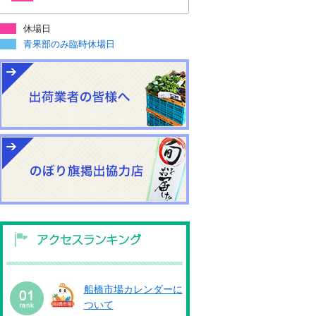
休場日
青果部のみ臨時休場日
船橋市場カレンダーに
ついて