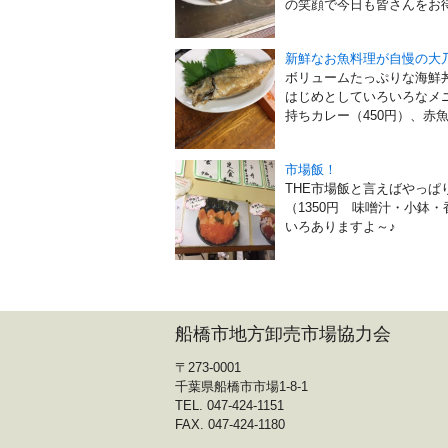
の笑顔で今日も皆さんをお待
新鮮なお魚料理が自慢の大
ボリュームたっぷりな海鮮丼
はじめとしていろいろなメ
持ちカレー（450円）、赤魚（
市場飯！
THE市場飯と言えばやっぱ
（1350円 味噌汁・小鉢
いろありますよ～♪
船橋市地方卸売市場協力会
〒273-0001
千葉県船橋市市場1-8-1
TEL. 047-424-1151
FAX. 047-424-1180