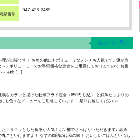
047-423-2489
ニュース一覧へ
理が自慢です！ お魚の他にもボリューミなメンチも人気です♪ 運が良
～♪ ボリューミーでお手頃価格な定食をご用意しておりますので お腹
&nb […]
蠣をカラッと揚げた牡蠣フライ定食（850円 税込） と鮮魚たっぷりの
！ 他にも色々なメニューをご用意しています！ 是非お越しください♪
した！サクッとした食感が人気！ポン酢でさっぱりいただきます♪ 赤魚
で丸ごといけますよ！ なすの肉詰めは秋の味！ おいしいごはんといつも