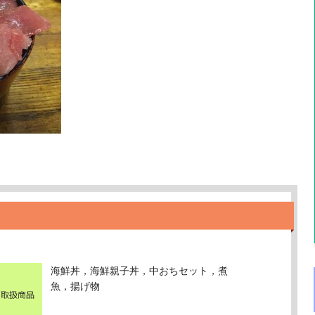
海鮮丼，海鮮親子丼，中おちセット，煮
魚，揚げ物