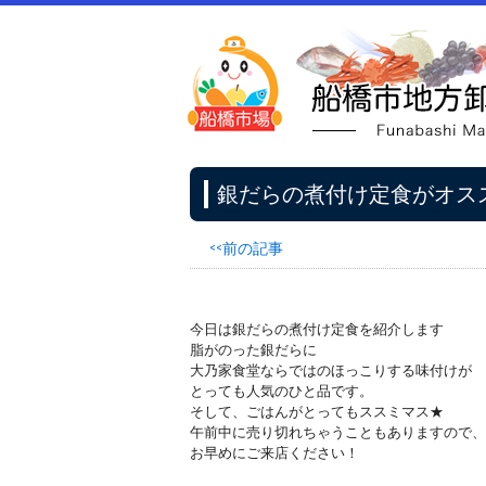
銀だらの煮付け定食がオス
<<前の記事
今日は銀だらの煮付け定食を紹介します
脂がのった銀だらに
大乃家食堂ならではのほっこりする味付けが
とっても人気のひと品です。
そして、ごはんがとってもススミマス★
午前中に売り切れちゃうこともありますので、
お早めにご来店ください！