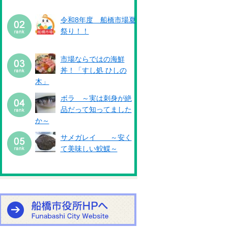
令和8年度 船橋市場夏
祭り！！
市場ならではの海鮮
丼！「すし処 ひしの
木」
ボラ ～実は刺身が絶
品だって知ってました
か～
サメガレイ ～安く
て美味しい鮫鰈～