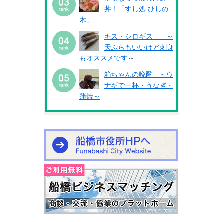
丼！「すし処 ひしの
木」
キス・シロギス ～
天ぷらもいいけど刺身
もオススメです～
箱ちゃんの晩酌 ～ウ
ナギで一杯・うなぎ・
蒲焼～