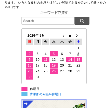
ります。 いろんな食材の食感とほどよい酸味でお腹をみたして暑さをのり
750円です
2026年 8月
日
月
火
水
木
金
土
1
2
3
4
5
6
7
8
9
10
11
12
13
14
15
16
17
18
19
20
21
22
23
24
25
26
27
28
29
30
31
休場日
青果部のみ臨時休場日