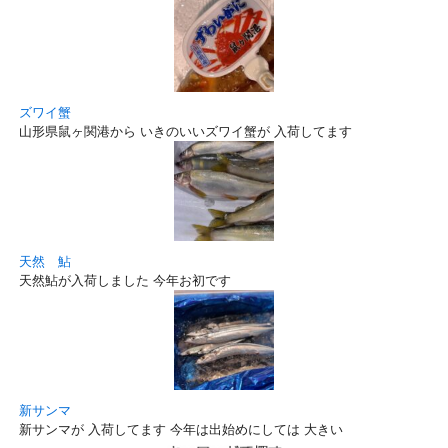
ズワイ蟹
山形県鼠ヶ関港から いきのいいズワイ蟹が 入荷してます
天然 鮎
天然鮎が入荷しました 今年お初です
新サンマ
新サンマが 入荷してます 今年は出始めにしては 大きい