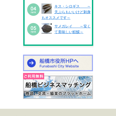
キス・シロギス ～
天ぷらもいいけど刺身
もオススメです～
サメガレイ ～安く
て美味しい鮫鰈～