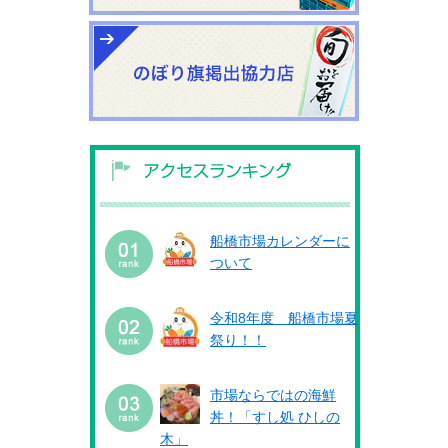
船橋市場カレンダーに
ついて
令和8年度 船橋市場夏
祭り！！
市場ならではの海鮮
丼！「すし処 ひしの
木」