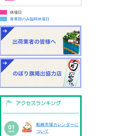
休場日
青果部のみ臨時休場日
船橋市場カレンダーに
ついて