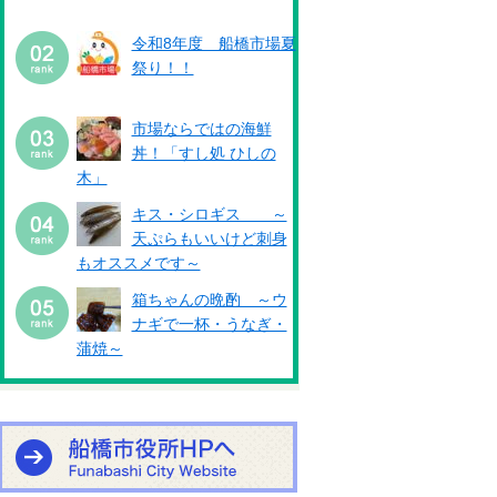
令和8年度 船橋市場夏
祭り！！
市場ならではの海鮮
丼！「すし処 ひしの
木」
キス・シロギス ～
天ぷらもいいけど刺身
もオススメです～
箱ちゃんの晩酌 ～ウ
ナギで一杯・うなぎ・
蒲焼～