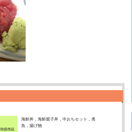
海鮮丼，海鮮親子丼，中おちセット，煮
魚，揚げ物