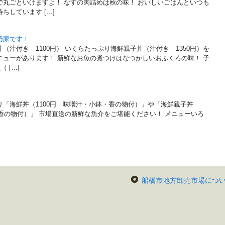
で丸ごといけますよ！ なすの肉詰めは秋の味！ おいしいごはんといつも
ちしています […]
乃家です！
（汁付き 1100円） いくらたっぷり海鮮親子丼（汁付き 1350円）を
ニューがあります！ 新鮮なお魚の煮つけはなつかしいおふくろの味！ 子
 […]
り「海鮮丼（1100円 味噌汁・小鉢・香の物付）」や「海鮮親子丼
・香の物付）」 市場直送の新鮮な魚介をご堪能ください！ メニューいろ
船橋市地方卸売市場につ