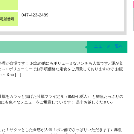
047-423-2489
ニュース一覧へ
理が自慢です！ お魚の他にもボリューミなメンチも人気です♪ 運が良
～♪ ボリューミーでお手頃価格な定食をご用意しておりますので お腹
&nb […]
蠣をカラッと揚げた牡蠣フライ定食（850円 税込） と鮮魚たっぷりの
！ 他にも色々なメニューをご用意しています！ 是非お越しください♪
した！サクッとした食感が人気！ポン酢でさっぱりいただきます♪ 赤魚