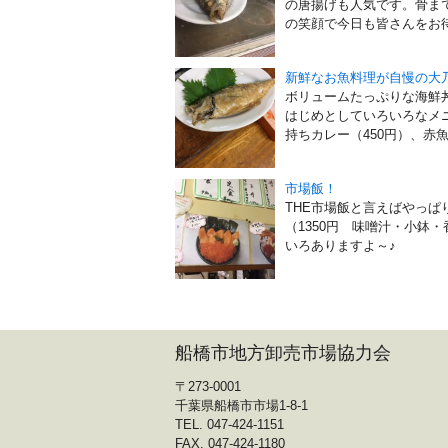
の唐揚げも人気です。骨ま
の笑顔で今日も皆さんをお待
新鮮なお魚料理が自慢の大
ボリュームたっぷりな海鮮丼
はじめとしていろいろなメ
持ちカレー（450円）、赤魚（
市場飯！
THE市場飯と言えばやっぱ
（1350円 味噌汁・小鉢
いろありますよ～♪
船橋市地方卸売市場協力会
〒273-0001
千葉県船橋市市場1-8-1
TEL. 047-424-1151
FAX. 047-424-1180