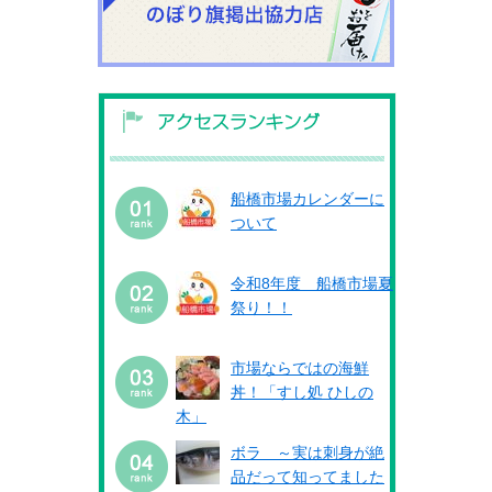
船橋市場カレンダーに
ついて
令和8年度 船橋市場夏
祭り！！
市場ならではの海鮮
丼！「すし処 ひしの
木」
ボラ ～実は刺身が絶
品だって知ってました