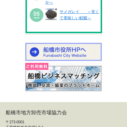
か～
サメガレイ ～安く
て美味しい鮫鰈～
船橋市地方卸売市場協力会
〒273-0001