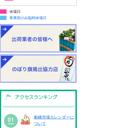
休場日
青果部のみ臨時休場日
船橋市場カレンダーに
ついて