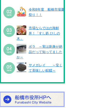
令和8年度 船橋市場夏
祭り！！
市場ならではの海鮮
丼！「すし処 ひしの
木」
ボラ ～実は刺身が絶
品だって知ってました
か～
サメガレイ ～安く
て美味しい鮫鰈～