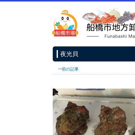
夜光貝
<<前の記事