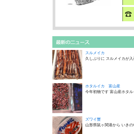
スルメイカ
久しぶりに スルメイカが入
ホタルイカ 富山産
今年初物です 富山産ホタル
ズワイ蟹
山形県鼠ヶ関港から いき