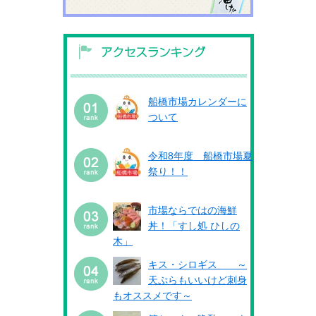
船橋市場カレンダーに
ついて
令和8年度 船橋市場夏
祭り！！
市場ならではの海鮮
丼！「すし処 ひしの
木」
キス・シロギス ～
天ぷらもいいけど刺身
もオススメです～