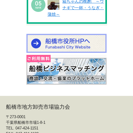
箱ちゃんの晩酌 ～ウ
ナギで一杯・うなぎ・
蒲焼～
船橋市地方卸売市場協力会
〒273-0001
千葉県船橋市市場1-8-1
TEL. 047-424-1151