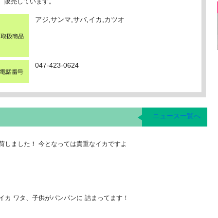
、販売しています。
アジ,サンマ,サバ,イカ,カツオ
047-423-0624
ニュース一覧へ
荷しました！ 今となっては貴重なイカですよ
イカ ワタ、子供がパンパンに 詰まってます！