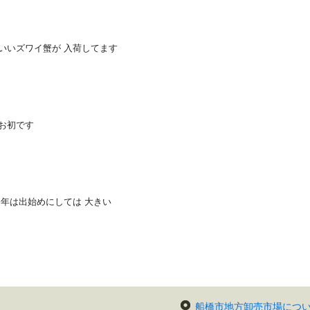
のいいズワイ蟹が 入荷してます
年お初です
今年は出始めにしては 大きい
船橋市地方卸売市場につ