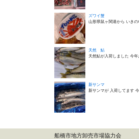
ズワイ蟹
山形県鼠ヶ関港から いき
天然 鮎
天然鮎が入荷しました 今
新サンマ
新サンマが 入荷してます 
船橋市地方卸売市場協力会