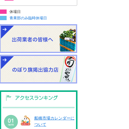
休場日
青果部のみ臨時休場日
船橋市場カレンダーに
ついて