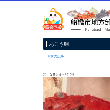
あこう鯛
<<前の記事
寒くなると食べ頃です