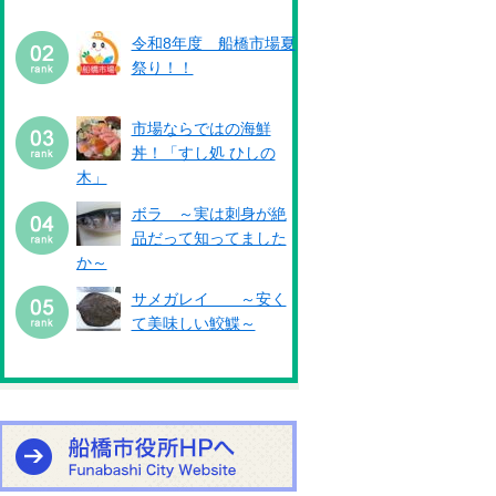
令和8年度 船橋市場夏
祭り！！
市場ならではの海鮮
丼！「すし処 ひしの
木」
ボラ ～実は刺身が絶
品だって知ってました
か～
サメガレイ ～安く
て美味しい鮫鰈～