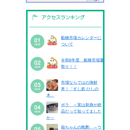
船橋市場カレンダーに
ついて
令和8年度 船橋市場夏
祭り！！
市場ならではの海鮮
丼！「すし処 ひしの
木」
ボラ ～実は刺身が絶
品だって知ってました
か～
箱ちゃんの晩酌 ～ウ