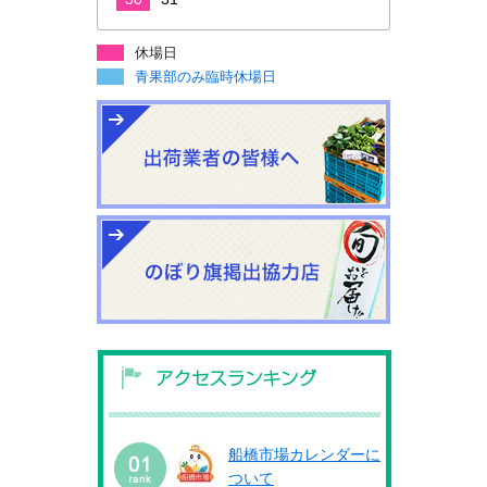
休場日
青果部のみ臨時休場日
船橋市場カレンダーに
ついて