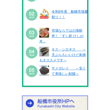
令和8年度 船橋市場夏
祭り！！
市場ならではの海鮮
丼！「すし処 ひしの
木」
キス・シロギス ～
天ぷらもいいけど刺身
もオススメです～
サメガレイ ～安く
て美味しい鮫鰈～