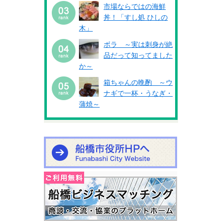
市場ならではの海鮮
丼！「すし処 ひしの
木」
ボラ ～実は刺身が絶
品だって知ってました
か～
箱ちゃんの晩酌 ～ウ
ナギで一杯・うなぎ・
蒲焼～