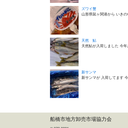
ズワイ蟹
山形県鼠ヶ関港から いき
天然 鮎
天然鮎が入荷しました 今
新サンマ
新サンマが 入荷してます 
船橋市地方卸売市場協力会