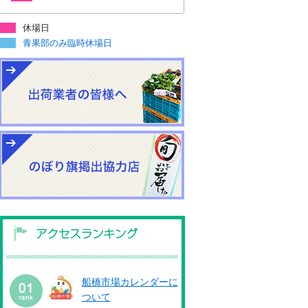
休場日
青果部のみ臨時休場日
船橋市場カレンダーに
ついて