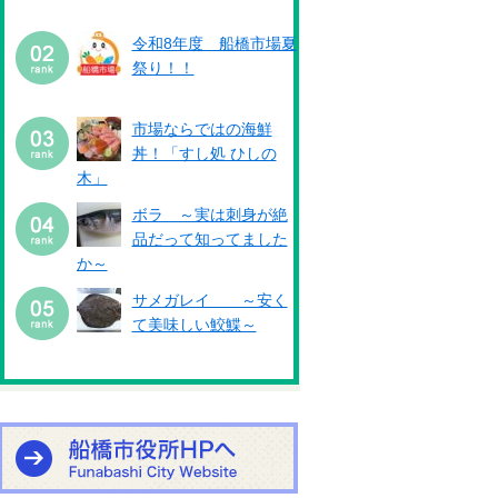
令和8年度 船橋市場夏
祭り！！
市場ならではの海鮮
丼！「すし処 ひしの
木」
ボラ ～実は刺身が絶
品だって知ってました
か～
サメガレイ ～安く
て美味しい鮫鰈～