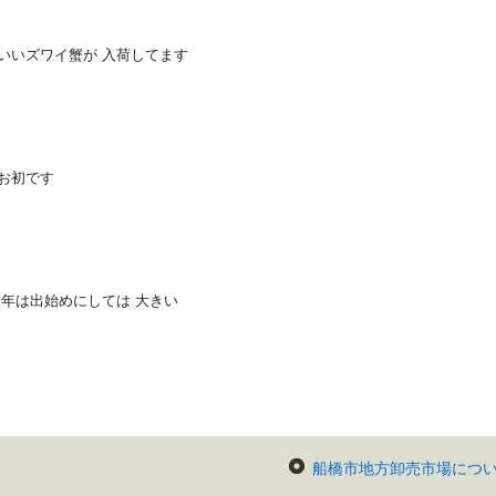
のいいズワイ蟹が 入荷してます
年お初です
今年は出始めにしては 大きい
船橋市地方卸売市場につ