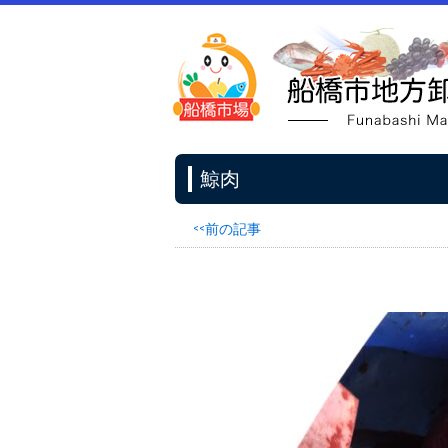
鯨肉
<<前の記事