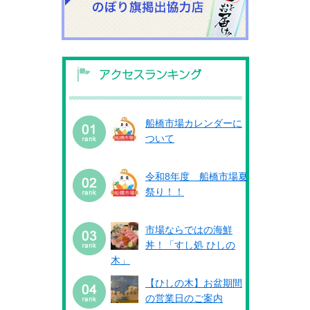
船橋市場カレンダーに
ついて
令和8年度 船橋市場夏
祭り！！
市場ならではの海鮮
丼！「すし処 ひしの
木」
【ひしの木】お盆期間
の営業日のご案内