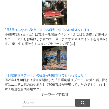
2月7日はふなばし楽市！まぐろ鎌形でまぐろの解体をします！
令和8年2月7日（土）は市場一般開放イベント「ふなばし楽市」が開催さ
リニューアルしお届けしますので、当日までオススメポイントを何回かに
す。 ※「旬を探そう！スタンプラリー」の実 […]
『日曜劇場リブート』の撮影が船橋市場で行われました！
2026年1月18日より放送が開始した『日曜劇場リブート』の第１話、
実は……第１話のロケ地として船橋市場が登場していたのです！ （もし
す！相当な船橋市場マニ […]