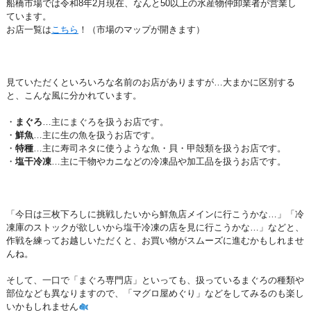
船橋市場では令和8年2月現在、なんと50以上の水産物仲卸業者が営業し
ています。
お店一覧は
こちら
！（市場のマップが開きます）
見ていただくといろいろな名前のお店がありますが…大まかに区別する
と、こんな風に分かれています。
・
まぐろ
…主にまぐろを扱うお店です。
・
鮮魚
…主に生の魚を扱うお店です。
・
特種
…主に寿司ネタに使うような魚・貝・甲殻類を扱うお店です。
・
塩干冷凍
…主に干物やカニなどの冷凍品や加工品を扱うお店です。
「今日は三枚下ろしに挑戦したいから鮮魚店メインに行こうかな…」「冷
凍庫のストックが欲しいから塩干冷凍の店を見に行こうかな…」などと、
作戦を練ってお越しいただくと、お買い物がスムーズに進むかもしれませ
んね。
そして、一口で「まぐろ専門店」といっても、扱っているまぐろの種類や
部位なども異なりますので、「マグロ屋めぐり」などをしてみるのも楽し
いかもしれません