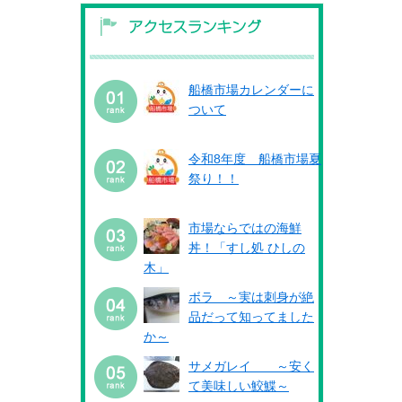
船橋市場カレンダーに
ついて
令和8年度 船橋市場夏
祭り！！
市場ならではの海鮮
丼！「すし処 ひしの
木」
ボラ ～実は刺身が絶
品だって知ってました
か～
サメガレイ ～安く
て美味しい鮫鰈～