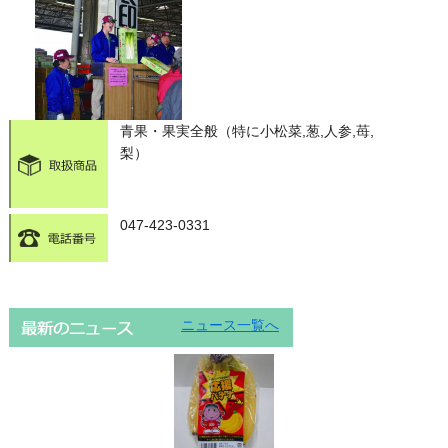
青果・果実全般（特に小松菜,葱,人参,苺,
梨）
047-423-0331
ニュース一覧へ