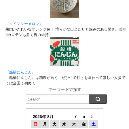
『クインシーメロン』
果肉がきれいなオレンジ色！ 滑らかな口当たりと深みのある甘さ。美味しい
βカロテンも多く視力維持、
『船橋にんじん』
『船橋にんじん』は糖度が高く、ぜひ生で甘さを味わってほしい人参です
ては全国で初めて
2026年 8月
日
月
火
水
木
金
土