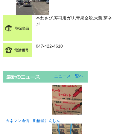
本わさび,寿司用ガリ,青果全般,大葉,芽ネ
ギ
047-422-4610
ニュース一覧へ
カネマン通信 船橋産にんじん