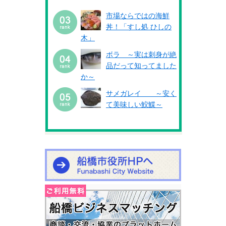
市場ならではの海鮮
丼！「すし処 ひしの
木」
ボラ ～実は刺身が絶
品だって知ってました
か～
サメガレイ ～安く
て美味しい鮫鰈～