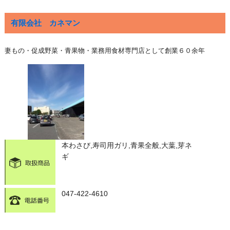
有限会社 カネマン
妻もの・促成野菜・青果物・業務用食材専門店として創業６０余年
本わさび,寿司用ガリ,青果全般,大葉,芽ネ
ギ
047-422-4610