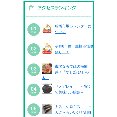
船橋市場カレンダーに
ついて
令和8年度 船橋市場夏
祭り！！
市場ならではの海鮮
丼！「すし処 ひしの
木」
サメガレイ ～安く
て美味しい鮫鰈～
キス・シロギス ～
天ぷらもいいけど刺身