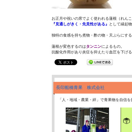
お正月や祝いの席でよく使われる蓮根（れんこ
『見通しがきく・先見性がある』
として縁起物
独特の食感を持ち煮物・酢の物・天ぷらにする
蓮根が変色するのは
タンニン
によるもの。
抗酸化作用があり炎症を抑えたり血圧を下げる
長印船橋青果 株式会社
「人・地域・農業・絆」で青果物を自信を