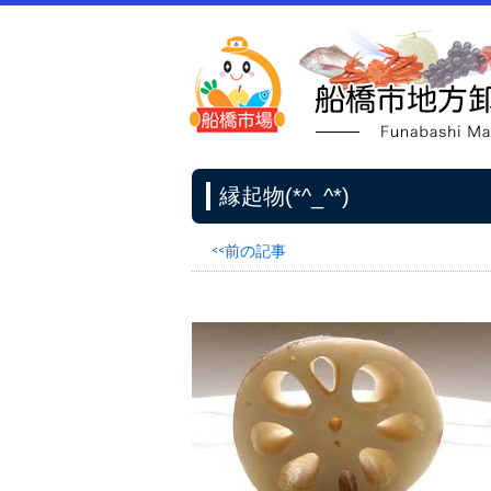
縁起物(*^_^*)
<<前の記事