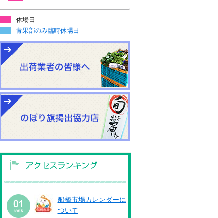
休場日
青果部のみ臨時休場日
船橋市場カレンダーに
ついて