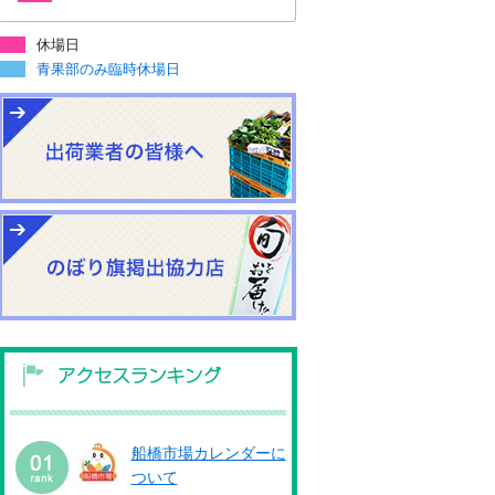
休場日
青果部のみ臨時休場日
船橋市場カレンダーに
ついて