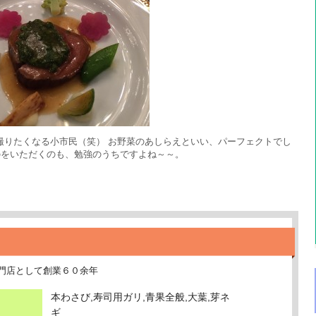
撮りたくなる小市民（笑） お野菜のあしらえといい、パーフェクトでし
のをいただくのも、勉強のうちですよね～～。
門店として創業６０余年
本わさび,寿司用ガリ,青果全般,大葉,芽ネ
ギ