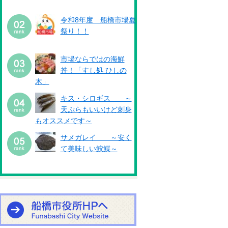
令和8年度 船橋市場夏
祭り！！
市場ならではの海鮮
丼！「すし処 ひしの
木」
キス・シロギス ～
天ぷらもいいけど刺身
もオススメです～
サメガレイ ～安く
て美味しい鮫鰈～