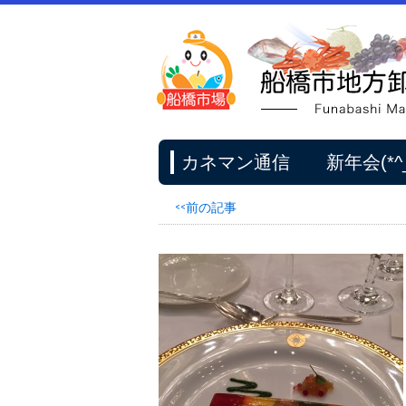
カネマン通信 新年会(*^_^
<<前の記事