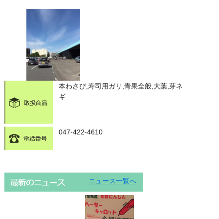
本わさび,寿司用ガリ,青果全般,大葉,芽ネ
ギ
047-422-4610
ニュース一覧へ