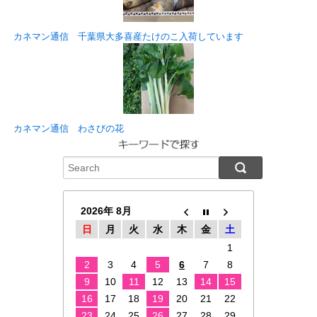
カネマン通信 千葉県大多喜産たけのこ入荷しています
カネマン通信 わさびの花
2026年 8月
日
月
火
水
木
金
土
1
2
3
4
5
6
7
8
9
10
11
12
13
14
15
16
17
18
19
20
21
22
23
24
25
26
27
28
29