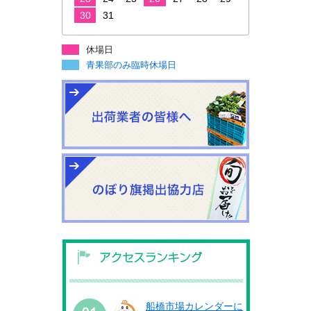
30
31
休場日
青果部のみ臨時休場日
船橋市場カレンダーに