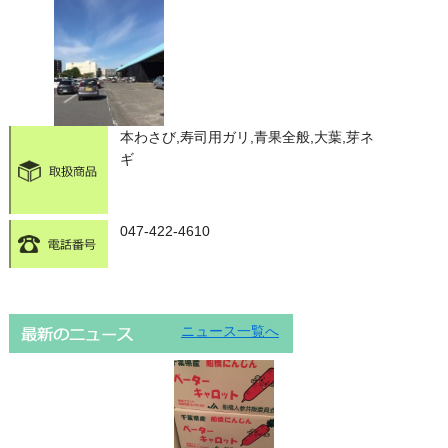
本わさび,寿司用ガリ,青果全般,大葉,芽ネ
ギ
047-422-4610
ニュース一覧へ