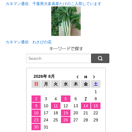
カネマン通信 千葉県大多喜産たけのこ入荷しています
カネマン通信 わさびの花
2026年 8月
日
月
火
水
木
金
土
1
2
3
4
5
6
7
8
9
10
11
12
13
14
15
16
17
18
19
20
21
22
23
24
25
26
27
28
29
30
31