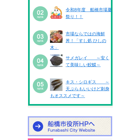
令和8年度 船橋市場夏
祭り！！
市場ならではの海鮮
丼！「すし処 ひしの
木」
サメガレイ ～安く
て美味しい鮫鰈～
キス・シロギス ～
天ぷらもいいけど刺身
もオススメです～