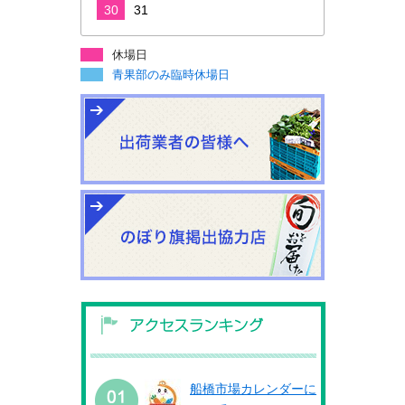
30
31
休場日
青果部のみ臨時休場日
船橋市場カレンダーに