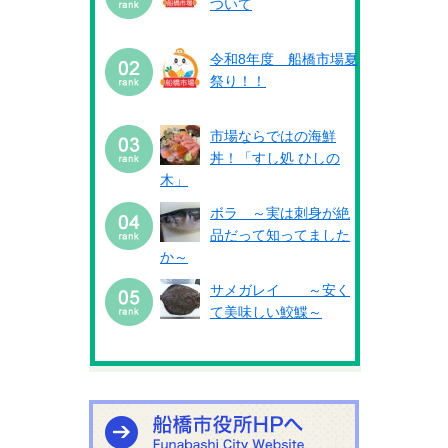
ついて
令和8年度 船橋市場夏
祭り！！
市場ならではの海鮮
丼！「すし処 ひしの
木」
ボラ ～実は刺身が絶
品だって知ってました
か～
サメガレイ ～安く
て美味しい鮫鰈～