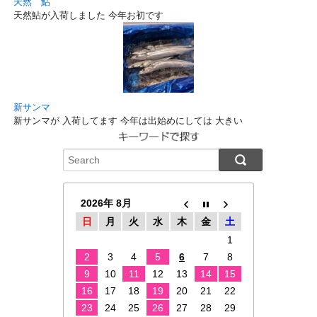
天然 鮎
天然鮎が入荷しました 今年お初です
新サンマ
新サンマが 入荷してます 今年は出始めにしては 大きい
2026年 8月
日
月
火
水
木
金
土
1
2
3
4
5
6
7
8
9
10
11
12
13
14
15
16
17
18
19
20
21
22
23
24
25
26
27
28
29