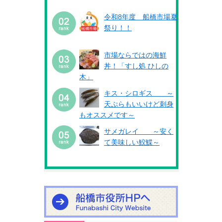
令和8年度 船橋市場夏
祭り！！
市場ならではの海鮮
丼！「すし処 ひしの
木」
キス・シロギス ～
天ぷらもいいけど刺身
もオススメです～
サメガレイ ～安く
て美味しい鮫鰈～