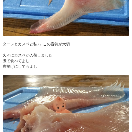
ターレとカスベと私♪←この音符が大切
久々にカスベが入荷しました
煮て食べてよし
唐揚げにしてもよし