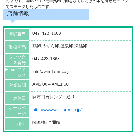
商品です。塩味のついた半熟ゆで卵をさくらんぼの木を混ぜたチップ
でスモークしたものです。
店舗情報
047ｰ423ｰ1663
電話番号
鶏卵,うずら卵,温泉卵,凍結卵
取扱商品
ファック
047-423-1663
ス番号
E-mailアド
info@win-farm.co.jp
レス
AM5:00～AM11:00
営業時間
開市日カレンダー通り
定休日
ホームペ
http://www.win-farm.co.jp/
ージ
関連棟5号通路
場所