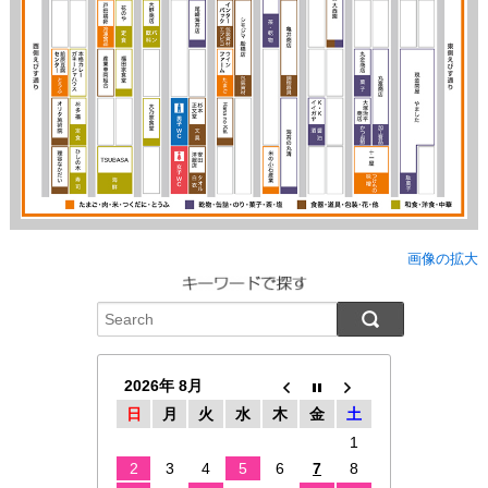
画像の拡大
2026年 8月
日
月
火
水
木
金
土
1
2
3
4
5
6
7
8