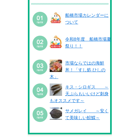
船橋市場カレンダーに
ついて
令和8年度 船橋市場夏
祭り！！
市場ならではの海鮮
丼！「すし処 ひしの
木」
キス・シロギス ～
天ぷらもいいけど刺身
もオススメです～
サメガレイ ～安く
て美味しい鮫鰈～