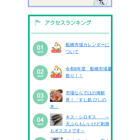
船橋市場カレンダーに
ついて
令和8年度 船橋市場夏
祭り！！
市場ならではの海鮮
丼！「すし処 ひしの
木」
キス・シロギス ～
天ぷらもいいけど刺身
もオススメです～