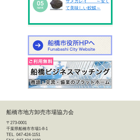
サメガレイ ～安く
て美味しい鮫鰈～
船橋市地方卸売市場協力会
〒273-0001
千葉県船橋市市場1-8-1
TEL. 047-424-1151