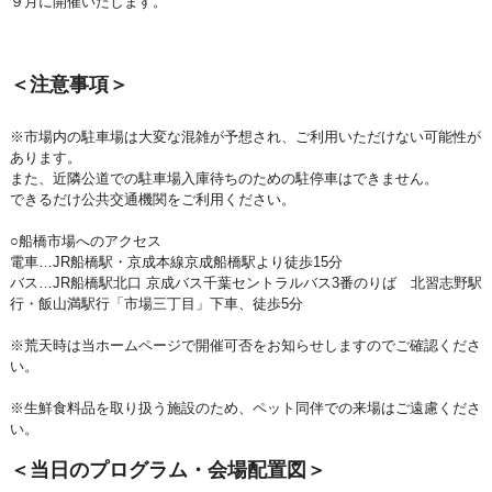
９月に開催いたします。
＜注意事項＞
※市場内の駐車場は大変な混雑が予想され、ご利用いただけない可能性が
あります。
また、近隣公道での駐車場入庫待ちのための駐停車はできません。
できるだけ公共交通機関をご利用ください。
○船橋市場へのアクセス
電車…JR船橋駅・京成本線京成船橋駅より徒歩15分
バス…JR船橋駅北口 京成バス千葉セントラルバス3番のりば 北習志野駅
行・飯山満駅行「市場三丁目」下車、徒歩5分
※荒天時は当ホームページで開催可否をお知らせしますのでご確認くださ
い。
※生鮮食料品を取り扱う施設のため、ペット同伴での来場はご遠慮くださ
い。
＜当日のプログラム・会場配置図＞