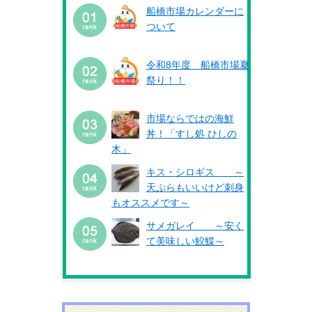
船橋市場カレンダーに
ついて
令和8年度 船橋市場夏
祭り！！
市場ならではの海鮮
丼！「すし処 ひしの
木」
キス・シロギス ～
天ぷらもいいけど刺身
もオススメです～
サメガレイ ～安く
て美味しい鮫鰈～