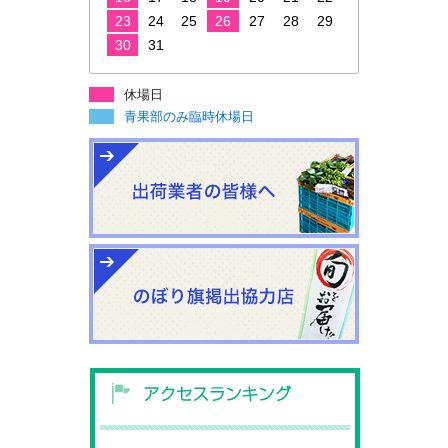
23
24
25
26
27
28
29
30
31
休場日
青果部のみ臨時休場日