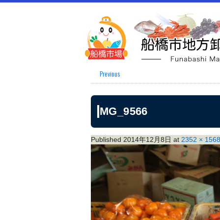
Previous
IMG_9566
Published
2014年12月8日
at
2352 × 156