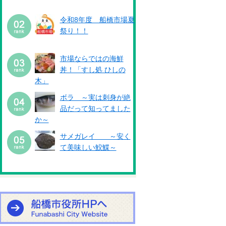
令和8年度 船橋市場夏
祭り！！
市場ならではの海鮮
丼！「すし処 ひしの
木」
ボラ ～実は刺身が絶
品だって知ってました
か～
サメガレイ ～安く
て美味しい鮫鰈～