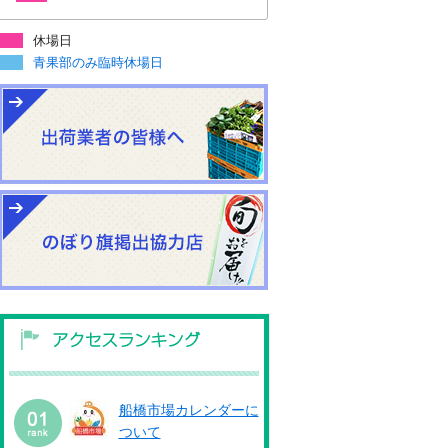
休場日
青果部のみ臨時休場日
船橋市場カレンダーに
ついて