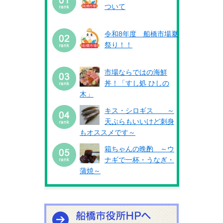
ついて
令和8年度 船橋市場夏
祭り！！
市場ならではの海鮮
丼！「すし処 ひしの
木」
キス・シロギス ～
天ぷらもいいけど刺身
もオススメです～
箱ちゃんの晩酌 ～ウ
ナギで一杯・うなぎ・
蒲焼～