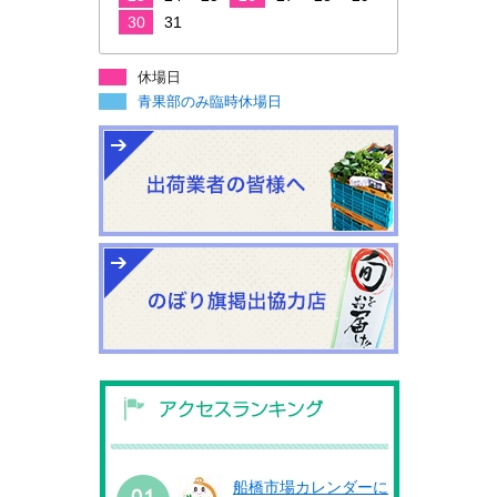
30
31
休場日
青果部のみ臨時休場日
船橋市場カレンダーに