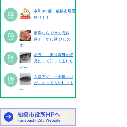
令和8年度 船橋市場夏
祭り！！
市場ならではの海鮮
丼！「すし処 ひしの
木」
ボラ ～実は刺身が絶
品だって知ってました
か～
ムロアジ ～美味いけ
ど、とっても珍しいよ
～