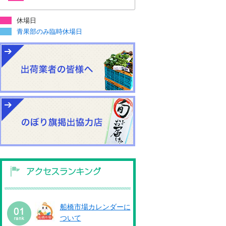
休場日
青果部のみ臨時休場日
船橋市場カレンダーに
ついて