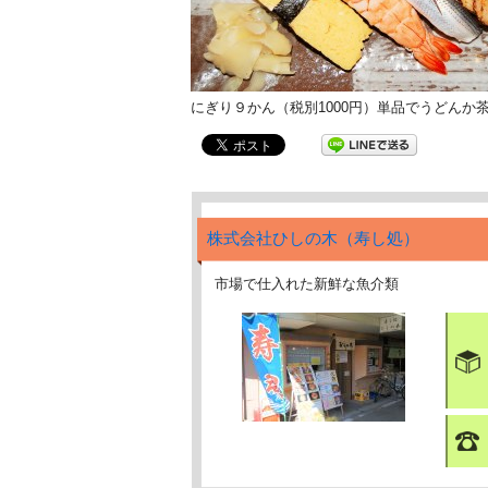
にぎり９かん（税別1000円）単品でうどんか
株式会社ひしの木（寿し処）
市場で仕入れた新鮮な魚介類