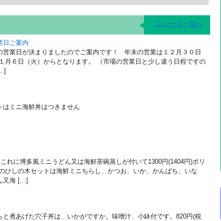
ニュース一覧へ
業日ご案内
の営業日が決まりましたのでご案内です！ 年末の営業は１２月３０日
は１月６日（火）からとなります。 （市場の営業日と少し違う日程ですの
…]
トはミニ海鮮丼はつきません
これに博多風ミニうどん又は海鮮茶碗蒸しが付いて1300円(1404円)ボリ
日のひしの木セットは海鮮ミニちらし、かつお、いか、かんぱち、いな
海 […]
と煮あげた穴子丼は、いかがですか。味噌汁、小鉢付です。820円(税