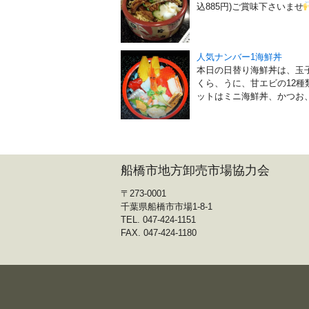
込885円)ご賞味下さいませ
人気ナンバー1海鮮丼
本日の日替り海鮮丼は、玉
くら、うに、甘エビの12種類
ットはミニ海鮮丼、かつお、い
船橋市地方卸売市場協力会
〒273-0001
千葉県船橋市市場1-8-1
TEL. 047-424-1151
FAX. 047-424-1180