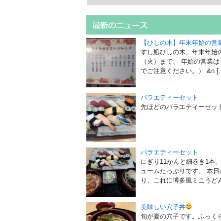
【ひしの木】年末年始の営
すし処ひしの木、年末年始
（火）まで、 年始の営業
でご注意ください。） &n [
バラエティーセット
先ほどのバラエティーセッ
バラエティーセット
にぎり11かんと細巻き1本、
ュームたっぷりです。 本
り、これに博多風ミニうどん又
美味しい穴子丼
旬が夏の穴子です。ふっくら