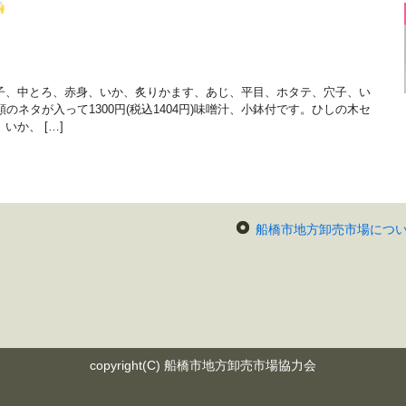
子、中とろ、赤身、いか、炙りかます、あじ、平目、ホタテ、穴子、い
のネタが入って1300円(税込1404円)味噌汁、小鉢付です。ひしの木セ
か、 […]
船橋市地方卸売市場につ
copyright(C) 船橋市地方卸売市場協力会