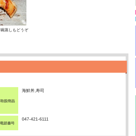
茶碗蒸しもどうぞ
海鮮丼,寿司
047-421-6111