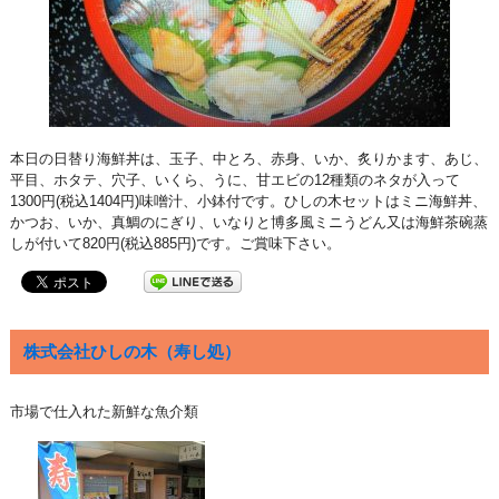
本日の日替り海鮮丼は、玉子、中とろ、赤身、いか、炙りかます、あじ、
平目、ホタテ、穴子、いくら、うに、甘エビの12種類のネタが入って
1300円(税込1404円)味噌汁、小鉢付です。ひしの木セットはミニ海鮮丼、
かつお、いか、真鯛のにぎり、いなりと博多風ミニうどん又は海鮮茶碗蒸
しが付いて820円(税込885円)です。ご賞味下さい。
株式会社ひしの木（寿し処）
市場で仕入れた新鮮な魚介類