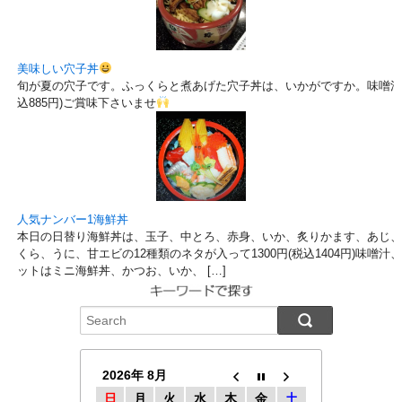
美味しい穴子丼
旬が夏の穴子です。ふっくらと煮あげた穴子丼は、いかがですか。味噌汁、
込885円)ご賞味下さいませ
人気ナンバー1海鮮丼
本日の日替り海鮮丼は、玉子、中とろ、赤身、いか、炙りかます、あじ、
くら、うに、甘エビの12種類のネタが入って1300円(税込1404円)味噌
ットはミニ海鮮丼、かつお、いか、 […]
2026年 8月
日
月
火
水
木
金
土