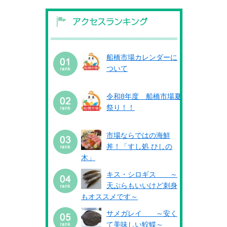
船橋市場カレンダーに
ついて
令和8年度 船橋市場夏
祭り！！
市場ならではの海鮮
丼！「すし処 ひしの
木」
キス・シロギス ～
天ぷらもいいけど刺身
もオススメです～
サメガレイ ～安く
て美味しい鮫鰈～