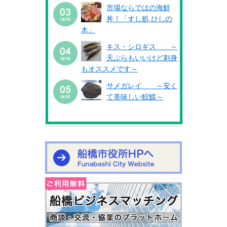
市場ならではの海鮮
丼！「すし処 ひしの
木」
キス・シロギス ～
天ぷらもいいけど刺身
もオススメです～
サメガレイ ～安く
て美味しい鮫鰈～