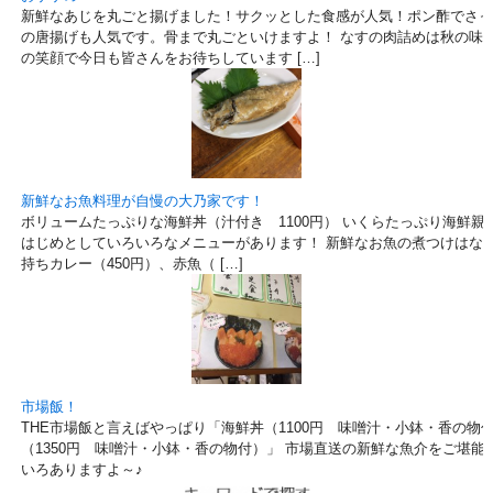
新鮮なあじを丸ごと揚げました！サクッとした食感が人気！ポン酢でさっ
の唐揚げも人気です。骨まで丸ごといけますよ！ なすの肉詰めは秋の味！
の笑顔で今日も皆さんをお待ちしています […]
新鮮なお魚料理が自慢の大乃家です！
ボリュームたっぷりな海鮮丼（汁付き 1100円） いくらたっぷり海鮮親子
はじめとしていろいろなメニューがあります！ 新鮮なお魚の煮つけはなつ
持ちカレー（450円）、赤魚（ […]
市場飯！
THE市場飯と言えばやっぱり「海鮮丼（1100円 味噌汁・小鉢・香の物
（1350円 味噌汁・小鉢・香の物付）」 市場直送の新鮮な魚介をご堪能
いろありますよ～♪