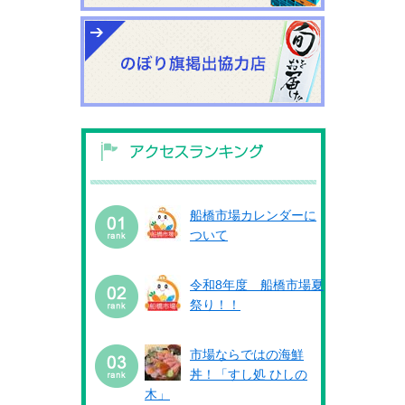
船橋市場カレンダーに
ついて
令和8年度 船橋市場夏
祭り！！
市場ならではの海鮮
丼！「すし処 ひしの
木」