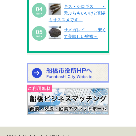
キス・シロギス ～
天ぷらもいいけど刺身
もオススメです～
サメガレイ ～安く
て美味しい鮫鰈～