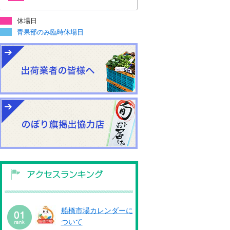
休場日
青果部のみ臨時休場日
船橋市場カレンダーに
ついて