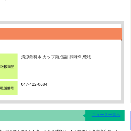
清涼飲料水,カップ麺,缶詰,調味料,乾物
047-422-0684
ニュース一覧へ