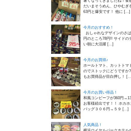
暑くなってきましたね！食
だいまそうめん、ひやむぎを
63円と爆安です！ 他に […]
今月のおすすめ！
おしゃれなデザインのさば
円のところ78円!! サイド
い朝に大活躍 […]
今月のお買得♪
ホールトマト、カットトマ
のでストックにどうですか?
もお買得品が目白押し！ […
今月のお買い得品！
和風コンビーフが360円→
お客様続出です！！ ホカ
バッグ３０６円→５９ […]
人気商品！
横浜ロイヤルパークホテルのゼ