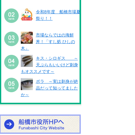
令和8年度 船橋市場夏
祭り！！
市場ならではの海鮮
丼！「すし処 ひしの
木」
キス・シロギス ～
天ぷらもいいけど刺身
もオススメです～
ボラ ～実は刺身が絶
品だって知ってました
か～