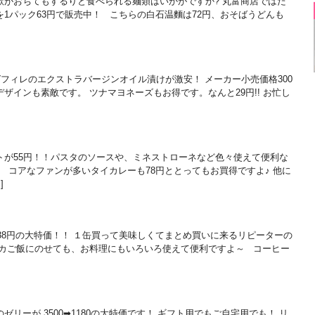
欲がおちてもするりと食べられる麺類はいかがですか? 丸富商店ではた
1パック63円で販売中！ こちらの白石温麵は72円、おそばうどんも
フィレのエクストラバージンオイル漬けが激安！ メーカー小売価格300
のデザインも素敵です。 ツナマヨネーズもお得です。なんと29円!! お忙し
トが55円！！パスタのソースや、ミネストローネなど色々使えて便利な
 コアなファンが多いタイカレーも78円ととってもお買得ですよ♪ 他に
]
138円の大特価！！ １缶買って美味しくてまとめ買いに来るリピーターの
ホカご飯にのせても、お料理にもいろいろ使えて便利ですよ～ コーヒー
リーが 3500➡1180の大特価です！ ギフト用でもご自宅用でも！ リ