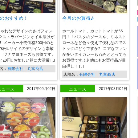
のおすすめ！
今月のお買得♪
ゃれなデザインのさばフィレ
ホールトマト、カットトマトが55
クストラバージンオイル漬けが
円！！パスタのソースや、ミネスト
！ メーカー小売価格300円のと
ローネなど色々使えて便利なのでス
78円!! サイドのデザインも素敵
トックにどうですか? コアなファン
。 ツナマヨネーズもお得です。
が多いタイカレーも78円ととっても
29円!! お忙しい朝に大活躍 […]
お買得ですよ♪ 他にもお買得品が目
白押し！ […]
名：
有限会社 丸富商店
店舗名：
有限会社 丸富商店
ニュース
ニュース
2017年09月02日
2017年08月04日