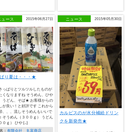
ニュース
ニュース
2015年06月27日
2015年05月30日
ぱり夏は・・・★
さっぱりとツルツルしたものが
たくなりますね そうめん、ひや
、うどん、そば★ お客様からの
しが良い！と好評です これから
カルピスのが水分補給ドリン
節、、、流しそうめんもいいで
♫ そうめん（３００ｇ） うどん
クを新発売★
０ｇ） ひや […]
名：
有限会社 丸富商店