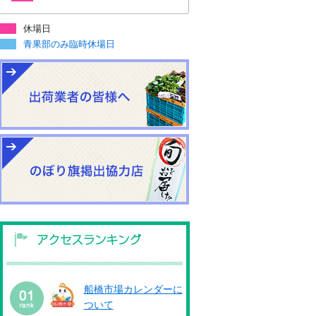
休場日
青果部のみ臨時休場日
船橋市場カレンダーに
ついて