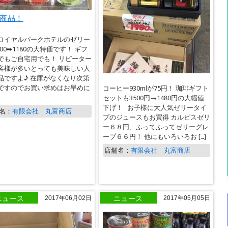
商品！
ロイヤルパークホテルのゼリー
500➡1180の大特価です！ ギフ
でもご自宅用でも！ リピーター
客様が多いとっても美味しい人
品ですよ♪ 在庫がなくなり次第
ですのでお買い求めはお早めに
コーヒー930mlが75円！ 珈琲ギフト
セットも3500円→1480円の大幅値
下げ！ お子様に大人気ゼリータイ
名：
有限会社 丸富商店
プのジュースもお買得 カルピスゼリ
ー６８円、ふってふってゼリーグレ
ープ６６円！ 他にもいろいろお […]
店舗名：
有限会社 丸富商店
ニュース
ニュース
2017年06月02日
2017年05月05日