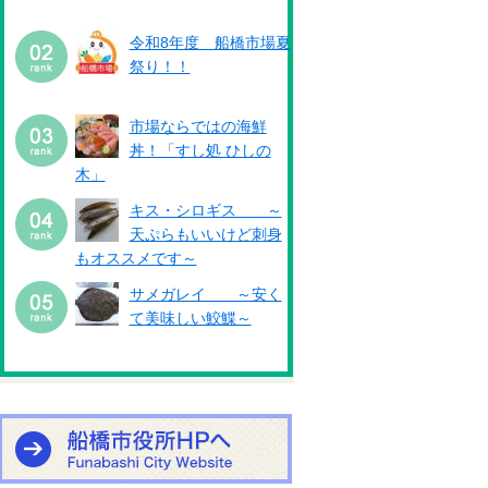
令和8年度 船橋市場夏
祭り！！
市場ならではの海鮮
丼！「すし処 ひしの
木」
キス・シロギス ～
天ぷらもいいけど刺身
もオススメです～
サメガレイ ～安く
て美味しい鮫鰈～