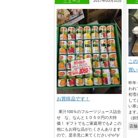
ニュース
2017年03月31日
この
買い
昨年
われ
初雪
お買得品です！
して
い寒
果汁100％のフルーツジュース詰合
ます
せ な、なんと１０５０円の大特
（妖怪
価！ ギフトでもご家庭用でも♪ この
店舗
他にもお得な品がたくさんあります
ので、是非見に来てください(^o^)/