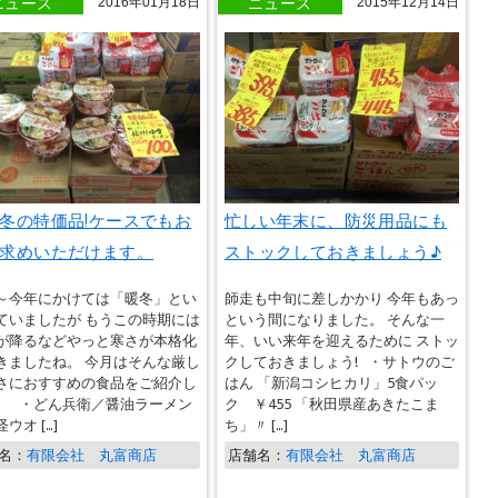
ニュース
ニュース
2016年01月18日
2015年12月14日
冬の特価品!ケースでもお
忙しい年末に、防災用品にも
求めいただけます。
ストックしておきましょう♪
～今年にかけては「暖冬」とい
師走も中旬に差しかかり 今年もあっ
ていましたが もうこの時期には
という間になりました。 そんな一
が降るなどやっと寒さが本格化
年、いい来年を迎えるために ストッ
きましたね。 今月はそんな厳し
クしておきましょう! ・サトウのご
さにおすすめの食品をご紹介し
はん 「新潟コシヒカリ」5食パッ
。 ・どん兵衛／醤油ラーメン
ク ￥455 「秋田県産あきたこま
ウオ […]
ち」〃 […]
名：
有限会社 丸富商店
店舗名：
有限会社 丸富商店