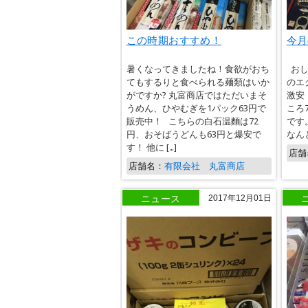
この時期おすすめ！
今月
暑くなってきましたね！食欲がおち
おし
てもするりと食べられる麺類はいか
のエ
がですか? 丸富商店ではただいまそ
激安
うめん、ひやむぎを1パック63円で
ころ
販売中！ こちらの白石温麵は72
です
円、おそばうどんも63円と爆安で
なんと
す！ 他に […]
店舗
店舗名：
有限会社 丸富商店
ニュース
2017年12月01日