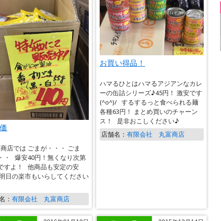
お買い得品！
ハマるひとはハマるアジアンなカレ
ーの缶詰シリーズ♪45円！ 激安です
(^o^)/ するするっと食べられる麺
各種63円！ まとめ買いのチャーン
ス！ 是非おこしください♪
価
店舗名：
有限会社 丸富商店
商店では ごまが・・・ ごま
・・ 爆安40円！無くなり次第
ですよ！ 他商品も安定の安
 明日の楽市もいらしてください
名：
有限会社 丸富商店