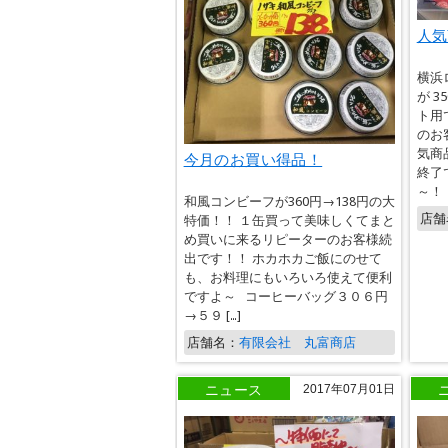
人気
横浜
が 3
ト用
のお
気商
今月のお買い得品！
終了
～！
和風コンビーフが360円→138円の大
店舗
特価！！ １缶買って美味しくてまと
め買いに来るリピーターのお客様続
出です！！ ホカホカご飯にのせて
も、お料理にもいろいろ使えて便利
ですよ～ コーヒーバッグ３０６円
→５９ […]
店舗名：
有限会社 丸富商店
ニュース
2017年07月01日