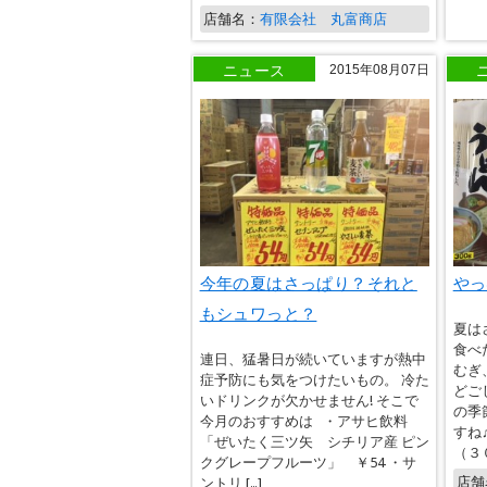
店舗名：
有限会社 丸富商店
ニュース
2015年08月07日
今年の夏はさっぱり？それと
やっ
もシュワっと？
夏は
食べ
連日、猛暑日が続いていますが熱中
むぎ
症予防にも気をつけたいもの。 冷た
どご
いドリンクが欠かせません! そこで
の季
今月のおすすめは ・アサヒ飲料
すね
「ぜいたく三ツ矢 シチリア産 ピン
（３０
クグレープフルーツ」 ￥54 ・サ
店舗
ントリ […]