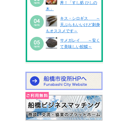
丼！「すし処 ひしの
木」
キス・シロギス ～
天ぷらもいいけど刺身
もオススメです～
サメガレイ ～安く
て美味しい鮫鰈～