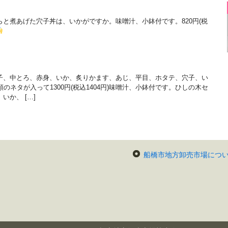
と煮あげた穴子丼は、いかがですか。味噌汁、小鉢付です。820円(税
子、中とろ、赤身、いか、炙りかます、あじ、平目、ホタテ、穴子、い
のネタが入って1300円(税込1404円)味噌汁、小鉢付です。ひしの木セ
か、 […]
船橋市地方卸売市場につ