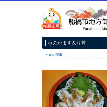
秋のかます炙り丼
<<前の記事