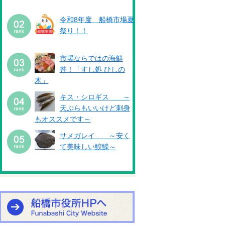
令和8年度 船橋市場夏
祭り！！
市場ならではの海鮮
丼！「すし処 ひしの
木」
キス・シロギス ～
天ぷらもいいけど刺身
もオススメです～
サメガレイ ～安く
て美味しい鮫鰈～