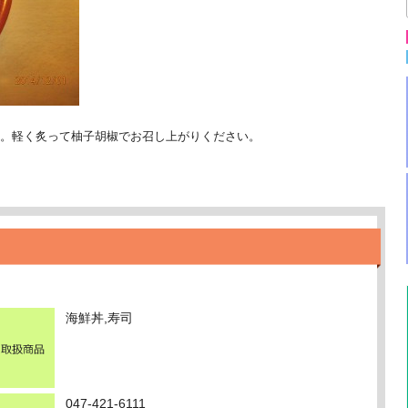
。軽く炙って柚子胡椒でお召し上がりください。
海鮮丼,寿司
047-421-6111