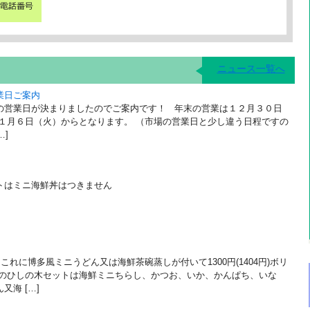
ニュース一覧へ
業日ご案内
の営業日が決まりましたのでご案内です！ 年末の営業は１２月３０日
は１月６日（火）からとなります。 （市場の営業日と少し違う日程ですの
…]
トはミニ海鮮丼はつきません
これに博多風ミニうどん又は海鮮茶碗蒸しが付いて1300円(1404円)ボリ
日のひしの木セットは海鮮ミニちらし、かつお、いか、かんぱち、いな
海 […]