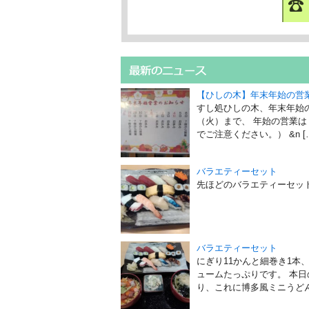
【ひしの木】年末年始の営
すし処ひしの木、年末年始
（火）まで、 年始の営業
でご注意ください。） &n [
バラエティーセット
先ほどのバラエティーセッ
バラエティーセット
にぎり11かんと細巻き1本、
ュームたっぷりです。 本
り、これに博多風ミニうどん又