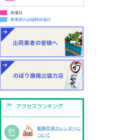
休場日
青果部のみ臨時休場日
船橋市場カレンダーに
ついて