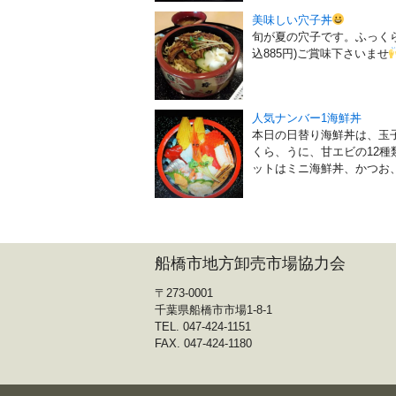
美味しい穴子丼
旬が夏の穴子です。ふっくら
込885円)ご賞味下さいませ
人気ナンバー1海鮮丼
本日の日替り海鮮丼は、玉
くら、うに、甘エビの12種類
ットはミニ海鮮丼、かつお、い
船橋市地方卸売市場協力会
〒273-0001
千葉県船橋市市場1-8-1
TEL. 047-424-1151
FAX. 047-424-1180