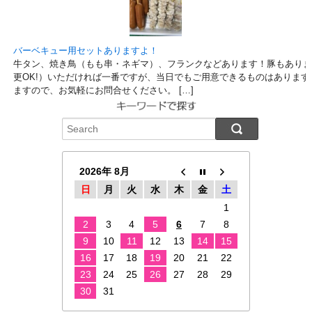
バーベキュー用セットありますよ！
牛タン、焼き鳥（もも串・ネギマ）、フランクなどあります！豚もありま
更OK!）いただければ一番ですが、当日でもご用意できるものはあります
ますので、お気軽にお問合せください。 […]
2026年 8月
日
月
火
水
木
金
土
1
2
3
4
5
6
7
8
9
10
11
12
13
14
15
16
17
18
19
20
21
22
23
24
25
26
27
28
29
30
31