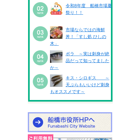
令和8年度 船橋市場夏
祭り！！
市場ならではの海鮮
丼！「すし処 ひしの
木」
ボラ ～実は刺身が絶
品だって知ってました
か～
キス・シロギス ～
天ぷらもいいけど刺身
もオススメです～