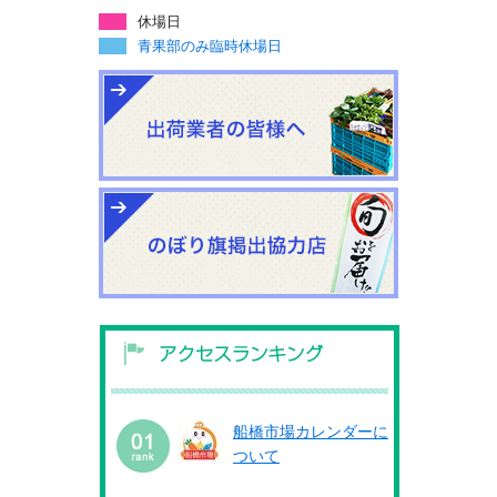
休場日
青果部のみ臨時休場日
船橋市場カレンダーに
ついて