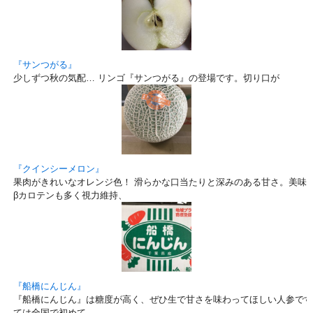
『サンつがる』
少しずつ秋の気配… リンゴ『サンつがる』の登場です。切り口が
『クインシーメロン』
果肉がきれいなオレンジ色！ 滑らかな口当たりと深みのある甘さ。美味しい
βカロテンも多く視力維持、
『船橋にんじん』
『船橋にんじん』は糖度が高く、ぜひ生で甘さを味わってほしい人参です
ては全国で初めて