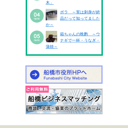
木」
ボラ ～実は刺身が絶
品だって知ってました
か～
箱ちゃんの晩酌 ～ウ
ナギで一杯・うなぎ・
蒲焼～