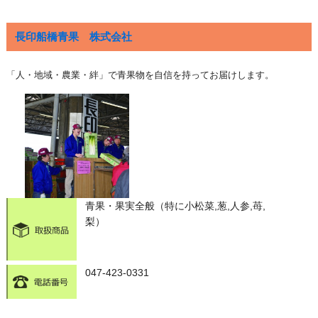
長印船橋青果 株式会社
「人・地域・農業・絆」で青果物を自信を持ってお届けします。
青果・果実全般（特に小松菜,葱,人参,苺,
梨）
047-423-0331