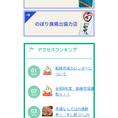
船橋市場カレンダーに
ついて
令和8年度 船橋市場夏
祭り！！
市場ならではの海鮮
丼！「すし処 ひしの