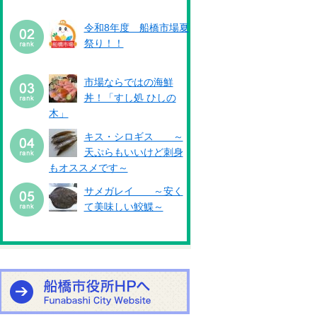
令和8年度 船橋市場夏
祭り！！
市場ならではの海鮮
丼！「すし処 ひしの
木」
キス・シロギス ～
天ぷらもいいけど刺身
もオススメです～
サメガレイ ～安く
て美味しい鮫鰈～