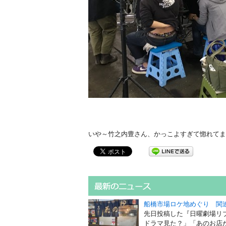
いや～竹之内豊さん、かっこよすぎて惚れてま
船橋市場ロケ地めぐり 関
先日投稿した『日曜劇場リ
ドラマ見た？」「あのお店