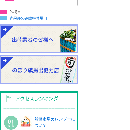
休場日
青果部のみ臨時休場日
船橋市場カレンダーに
ついて