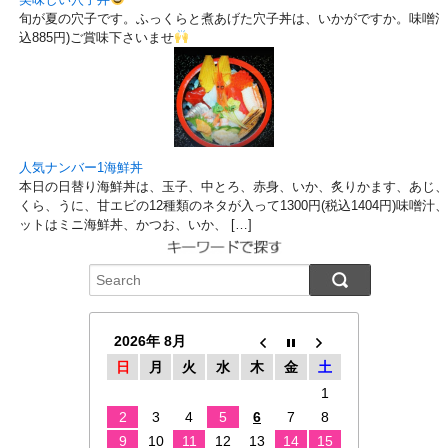
旬が夏の穴子です。ふっくらと煮あげた穴子丼は、いかがですか。味噌汁、
込885円)ご賞味下さいませ
人気ナンバー1海鮮丼
本日の日替り海鮮丼は、玉子、中とろ、赤身、いか、炙りかます、あじ、
くら、うに、甘エビの12種類のネタが入って1300円(税込1404円)味噌
ットはミニ海鮮丼、かつお、いか、 […]
2026年 8月
日
月
火
水
木
金
土
1
2
3
4
5
6
7
8
9
10
11
12
13
14
15