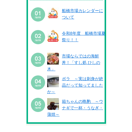
船橋市場カレンダーに
ついて
令和8年度 船橋市場夏
祭り！！
市場ならではの海鮮
丼！「すし処 ひしの
木」
ボラ ～実は刺身が絶
品だって知ってました
か～
箱ちゃんの晩酌 ～ウ
ナギで一杯・うなぎ・
蒲焼～