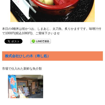
本日の4種丼は初かつお、しまあじ、太刀魚、炙りかますです。味噌汁付
で1000円(税込1080円)、ご賞味下さいませ
株式会社ひしの木（寿し処）
市場で仕入れた新鮮な魚介類