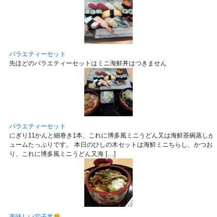
バラエティーセット
先ほどのバラエティーセットはミニ海鮮丼はつきません
バラエティーセット
にぎり11かんと細巻き1本、これに博多風ミニうどん又は海鮮茶碗蒸しが付いて
ュームたっぷりです。 本日のひしの木セットは海鮮ミニちらし、かつお
り、これに博多風ミニうどん又海 […]
美味しい穴子丼